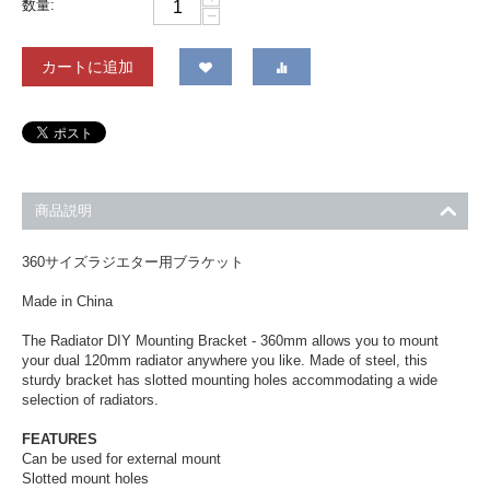
数量:
−
カートに追加
商品説明
360サイズラジエター用ブラケット
Made in China
The Radiator DIY Mounting Bracket - 360mm allows you to mount
your dual 120mm radiator anywhere you like. Made of steel, this
sturdy bracket has slotted mounting holes accommodating a wide
selection of radiators.
FEATURES
Can be used for external mount
Slotted mount holes