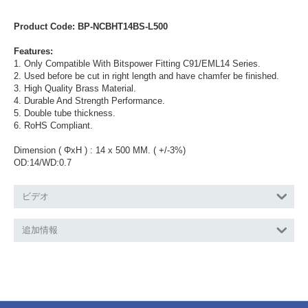
Product Code: BP-NCBHT14BS-L500
Features:
1. Only Compatible With Bitspower Fitting C91/EML14 Series.
2. Used before be cut in right length and have chamfer be finished.
3. High Quality Brass Material.
4. Durable And Strength Performance.
5. Double tube thickness.
6. RoHS Compliant.
Dimension ( ΦxH ) : 14 x 500 MM. ( +/-3%)
OD:14/WD:0.7
ビデオ
追加情報