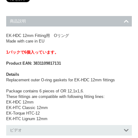
商品説明
EK-HDC 12mm Fitting用 Oリング
Made with care in EU
1パックで6個入っています。
Product EAN: 3831109817131
Details
Replacement outer O-ring gaskets for EK-HDC 12mm fittings
Package contains 6 pieces of OR 12,1x1,6.
These fittings are compatible with following fitting lines:
EK-HDC 12mm
EK-HTC Classic 12mm
EK-Torque HTC-12
EK-HTC Lignum 12mm
ビデオ