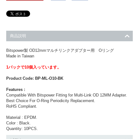
商品説明
Bitspower製 OD12mmマルチリンクアダプター用 Oリング
Made in Taiwan
1パックで10個入っています。
Product Code: BP-ML-O10-BK
Features :
Compatible With Bitspower Fitting for Multi-Link OD 12MM Adapter.
Best Choice For O-Ring Periodicity Replacement.
RoHS Compliant.
Material : EPDM.
Color : Black.
Quantity: 10PCS.