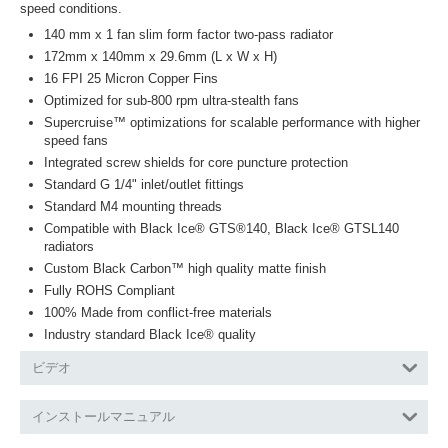
speed conditions.
140 mm x 1 fan slim form factor two-pass radiator
172mm x 140mm x 29.6mm (L x W x H)
16 FPI 25 Micron Copper Fins
Optimized for sub-800 rpm ultra-stealth fans
Supercruise™ optimizations for scalable performance with higher
speed fans
Integrated screw shields for core puncture protection
Standard G 1/4" inlet/outlet fittings
Standard M4 mounting threads
Compatible with Black Ice® GTS®140, Black Ice® GTSL140
radiators
Custom Black Carbon™ high quality matte finish
Fully ROHS Compliant
100% Made from conflict-free materials
Industry standard Black Ice® quality
ビデオ
インストールマニュアル