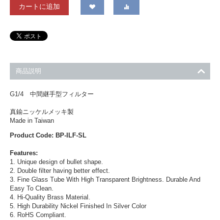
カートに追加
商品説明
G1/4 中間継手型フィルター
真鍮ニッケルメッキ製
Made in Taiwan
Product Code: BP-ILF-SL
Features:
1. Unique design of bullet shape.
2. Double filter having better effect.
3. Fine Glass Tube With High Transparent Brightness. Durable And
Easy To Clean.
4. Hi-Quality Brass Material.
5. High Durability Nickel Finished In Silver Color
6. RoHS Compliant.