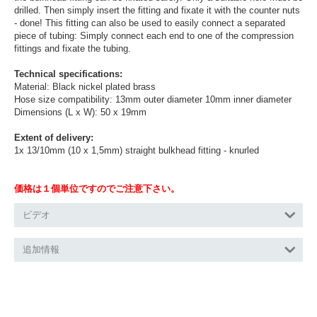
drilled. Then simply insert the fitting and fixate it with the counter nuts
- done! This fitting can also be used to easily connect a separated
piece of tubing: Simply connect each end to one of the compression
fittings and fixate the tubing.
Technical specifications:
Material: Black nickel plated brass
Hose size compatibility: 13mm outer diameter 10mm inner diameter
Dimensions (L x W): 50 x 19mm
Extent of delivery:
1x 13/10mm (10 x 1,5mm) straight bulkhead fitting - knurled
価格は１個単位ですのでご注意下さい。
ビデオ
追加情報