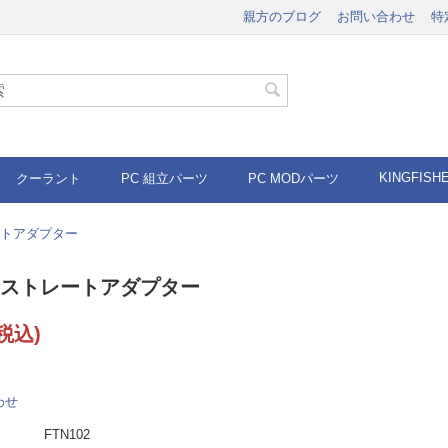
親方のブログ
お問い合わせ
特
KINGFISH
クーラント
PC 組立パーツ
PC MODパーツ
レートアダプター
NP ストレートアダプター
税込)
わせ
FTN102