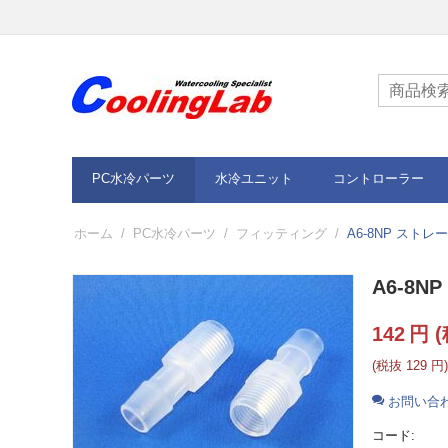
PC水冷パーツ
水冷ユニット
コントローラー
ホーム
/
PC水冷パーツ
/
フィッティング
/
A6-8NP スト
A6-8
142
円
(
(税抜
129
円
)
お問い合
コード: