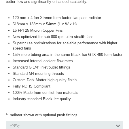
better flow and significantly enhanced scalability.
120 mm x 4 fan Xtreme form factor two-pass radiator
518mm x 133mm x 54mm (L x W x H)
16 FPI 25 Micron Copper Fins
Now optimized for sub-800 rpm ultra-stealth fans
Supercruise optimizations for scalable performance with higher
speed fans
15% more tubing area in the same Black Ice GTX 480 form factor
Increased internal coolant flow rates
Standard G 1/4″ inlet/outlet fittings
Standard M4 mounting threads
Custom Dark Matter high quality finish
Fully ROHS Compliant
100% Made from conflict-free materials
Industry standard Black Ice quality
** radiator shown with optional push fittings
ビデオ