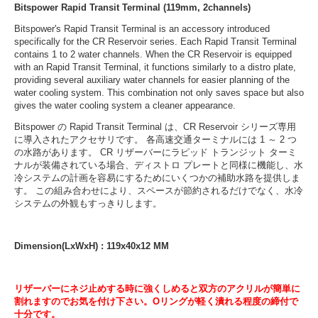
Bitspower Rapid Transit Terminal (119mm, 2channels)
Bitspower's Rapid Transit Terminal is an accessory introduced
specifically for the CR Reservoir series. Each Rapid Transit Terminal
contains 1 to 2 water channels. When the CR Reservoir is equipped
with an Rapid Transit Terminal, it functions similarly to a distro plate,
providing several auxiliary water channels for easier planning of the
water cooling system. This combination not only saves space but also
gives the water cooling system a cleaner appearance.
Bitspower の Rapid Transit Terminal は、CR Reservoir シリーズ専用
に導入されたアクセサリです。 各高速交通ターミナルには 1 ～ 2 つ
の水路があります。 CR リザーバーにラピッド トランジット ターミ
ナルが装備されている場合、ディストロ プレートと同様に機能し、水
冷システムの計画を容易にするためにいくつかの補助水路を提供しま
す。 この組み合わせにより、スペースが節約されるだけでなく、水冷
システムの外観もすっきりします。
Dimension(LxWxH) : 119x40x12 MM
リザーバーにネジ止めする時に強くしめると双方のアクリルが簡単に
割れますのでお気を付け下さい。Oリングが軽く潰れる程度の締付で
十分です。