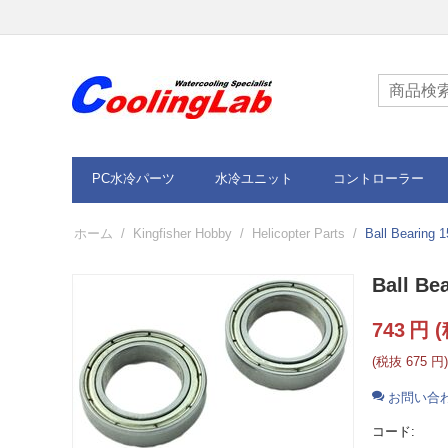
PC水冷パーツ
水冷ユニット
コントローラー
ホーム
/
Kingfisher Hobby
/
Helicopter Parts
/
Ball Bearing 1
Ball Be
743
円
(
(税抜
675
円
)
お問い合
コード: