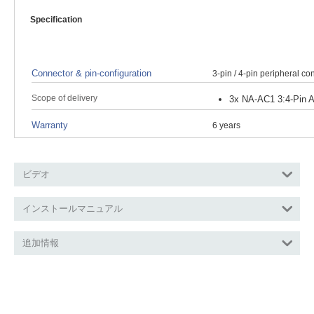
Specification
Connector & pin-configuration
3-pin / 4-pin peripheral co
Scope of delivery
3x NA-AC1 3:4-Pin A
Warranty
6 years
ビデオ
インストールマニュアル
追加情報