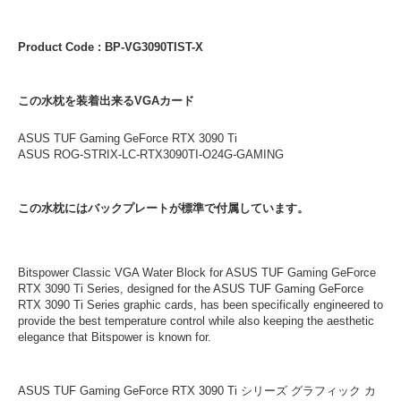
Product Code : BP-VG3090TIST-X
この水枕を装着出来るVGAカード
ASUS TUF Gaming GeForce RTX 3090 Ti
ASUS ROG-STRIX-LC-RTX3090TI-O24G-GAMING
この水枕にはバックプレートが標準で付属しています。
Bitspower Classic VGA Water Block for ASUS TUF Gaming GeForce
RTX 3090 Ti Series, designed for the ASUS TUF Gaming GeForce
RTX 3090 Ti Series graphic cards, has been specifically engineered to
provide the best temperature control while also keeping the aesthetic
elegance that Bitspower is known for.
ASUS TUF Gaming GeForce RTX 3090 Ti シリーズ グラフィック カ