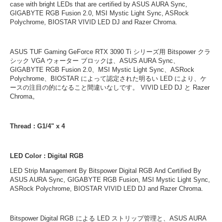
case with bright LEDs that are certified by ASUS AURA Sync,
GIGABYTE RGB Fusion 2.0, MSI Mystic Light Sync, ASRock
Polychrome, BIOSTAR VIVID LED DJ and Razer Chroma.
ASUS TUF Gaming GeForce RTX 3090 Ti シリーズ用 Bitspower クラ
シック VGA ウォーター ブロックは、ASUS AURA Sync、
GIGABYTE RGB Fusion 2.0、MSI Mystic Light Sync、ASRock
Polychrome、BIOSTAR によって認定された明るい LED により、ケ
ースの注目の的になること間違いなしです。 VIVID LED DJ と Razer
Chroma。
Thread : G1/4" x 4
LED Color : Digital RGB
LED Strip Management By Bitspower Digital RGB And Certified By
ASUS AURA Sync, GIGABYTE RGB Fusion, MSI Mystic Light Sync,
ASRock Polychrome, BIOSTAR VIVID LED DJ and Razer Chroma.
Bitspower Digital RGB による LED ストリップ管理と、ASUS AURA