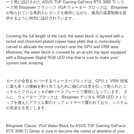
ード用に設計された ASUS TUF Gaming GeForce RTX 3090 Ti シリ
ーズ用 Bitspower クラシック VGA ウォーター ブロックは、Bitspower
が知られている美的エレガンスを維持しながら、最高の温度制御を提
供するように特別に設計されています。 .
Covering the full length of the card, the water block is layered with a
nickel and chromium plated copper base plate that is meticulously
carved to allocate the most contact over the GPU and VRM area.
Moreover, the water block is covered by an acrylic top layer equipped
with a Bitspower Digital RGB LED strip that is sure to make your
system look amazing.
カードの全長をカバーするウォーターブロックは、GPU と VRM 領域
に最も多くの接触を割り当てるために細心の注意を払って彫られたニ
ッケルとクロムメッキの銅ベースプレートで層状になっています。 さ
らに、ウォーター ブロックは、Bitspower デジタル RGB LED ストリ
ップを備えたアクリル製のトップ レイヤーで覆われており、システム
の見栄えを良くします。
Bitspower Classic VGA Water Block for ASUS TUF Gaming GeForce
RTX 3090 Ti Series is sure to become the center of attention of your