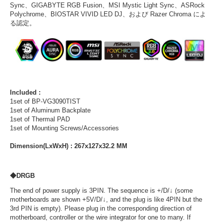
Sync、GIGABYTE RGB Fusion、MSI Mystic Light Sync、ASRock
Polychrome、BIOSTAR VIVID LED DJ、および Razer Chroma によ
る認定。
Included :
1set of BP-VG3090TIST
1set of Aluminum Backplate
1set of Thermal PAD
1set of Mounting Screws/Accessories
Dimension(LxWxH) : 267x127x32.2 MM
◆DRGB
The end of power supply is 3PIN. The sequence is +/D/↓ (some
motherboards are shown +5V/D/↓, and the plug is like 4PIN but the
3rd PIN is empty). Please plug in the corresponding direction of
motherboard, controller or the wire integrator for one to many. If