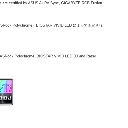
 that are certified by ASUS AURA Sync, GIGABYTE RGB Fusion
nc、ASRock Polychrome、BIOSTAR VIVID LED によって認定され
c, ASRock Polychrome, BIOSTAR VIVID LED DJ and Razer