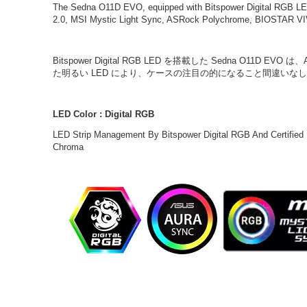
The Sedna O11D EVO, equipped with Bitspower Digital RGB LED
2.0, MSI Mystic Light Sync, ASRock Polychrome, BIOSTAR V
Bitspower Digital RGB LED を搭載した Sedna O11D EVO は
た明るい LED により、ケースの注目の的になること間違いなしです。 
LED Color : Digital RGB
LED Strip Management By Bitspower Digital RGB And Certif
Chroma