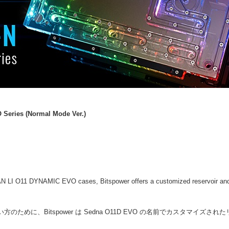
Series (Normal Mode Ver.)
ur LIAN LI O11 DYNAMIC EVO cases, Bitspower offers a customized reservoir
ズしたい方のために、Bitspower は Sedna O11D EVO の名前でカスタ