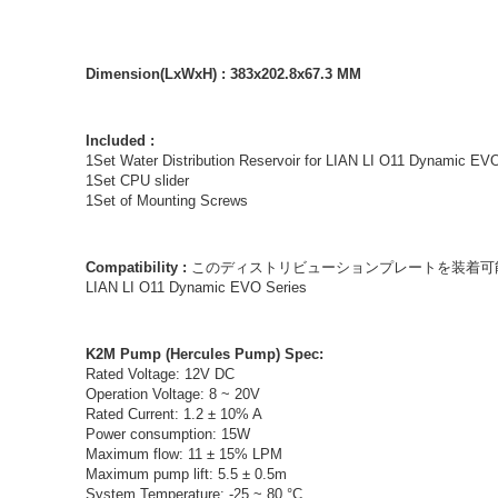
Dimension(LxWxH) : 383x202.8x67.3 MM
Included :
1Set Water Distribution Reservoir for LIAN LI O11 Dynamic EV
1Set CPU slider
1Set of Mounting Screws
Compatibility :
このディストリビューションプレートを装着可
LIAN LI O11 Dynamic EVO Series
K2M Pump (Hercules Pump) Spec:
Rated Voltage: 12V DC
Operation Voltage: 8 ~ 20V
Rated Current: 1.2 ± 10% A
Power consumption: 15W
Maximum flow: 11 ± 15% LPM
Maximum pump lift: 5.5 ± 0.5m
System Temperature: -25 ~ 80 °C