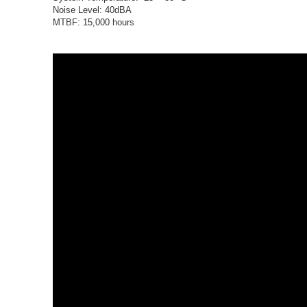
Noise Level: 40dBA
MTBF: 15,000 hours