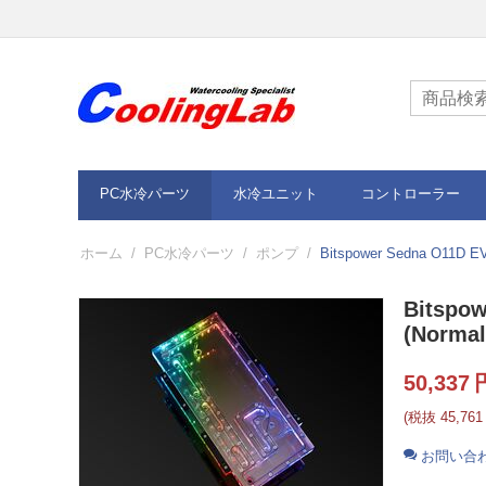
PC水冷パーツ
水冷ユニット
コントローラー
ホーム
/
PC水冷パーツ
/
ポンプ
/
Bitspower Sedna O11D EV
Bitspow
(Normal
50,337
(税抜
45,761
お問い合