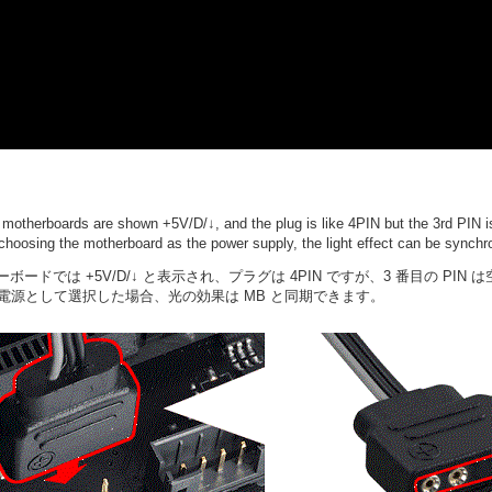
otherboards are shown +5V/D/↓, and the plug is like 4PIN but the 3rd PIN is 
If choosing the motherboard as the power supply, the light effect can be synch
ザーボードでは +5V/D/↓ と表示され、プラグは 4PIN ですが、3 番目の 
電源として選択した場合、光の効果は MB と同期できます。