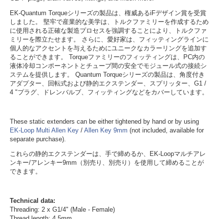
EK-Quantum Torqueシリーズの製品は、権威あるiFデザイン賞を受賞
しました。 堅牢で産業的な美学は、トルクファミリーを作成するため
に使用される正確な製造プロセスを強調することにより、トルクファ
ミリーを際立たせます。 さらに、愛好家は、フィッティングラインに
個人的なアクセントを与えるためにユニークなカラーリングを追加す
ることができます。 Torqueファミリーのフィッティングは、PC内の
液体冷却コンポーネントとチューブ間の安全でモジュール式の接続シ
ステムを提供します。 Quantum Torqueシリーズの製品は、角度付き
アダプター、回転式および静的エクステンダー、スプリッター、G1 /
4 "プラグ、ドレンバルブ、フィッティングなどをカバーしています。
These static extenders can be either tightened by hand or by using
EK-Loop Multi Allen Key
/
Allen Key 9mm
(not included, available for
separate purchase).
これらの静的エクステンダーは、手で締めるか、EK-Loopマルチアレ
ンキー/アレンキー9mm（別売り、別売り）を使用して締めることが
できます。
Technical data:
Threading: 2 x G1/4" (Male - Female)
Thread length: 4.5mm