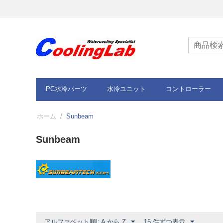
PC水冷パーツ
水冷ユニット
コントローラー
ホーム
/
Sunbeam
Sunbeam
アルファベット順l: A から Z
15 件ずつ表示