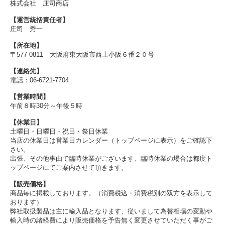
株式会社 庄司商店
【運営統括責任者】
庄司 秀一
【所在地】
〒577-0811 大阪府東大阪市西上小阪６番２０号
【連絡先】
電話：06-6721-7704
【営業時間】
午前８時30分～午後５時
【休業日】
土曜日・日曜日・祝日・祭日休業
当店の休業日は営業日カレンダー（トップページに表示）をご確認下
さい。
出張、その他事由で臨時休業がございます、臨時休業の場合は都度ト
ップページにてご案内させて頂きます。
【販売価格】
商品毎に掲載しております。（消費税込・消費税別の双方を表示して
おります）
弊社取扱製品は主に輸入品となります、従いまして為替相場の変動や
輸入時の諸経費により販売価格を予告無く変更させていただく事がご