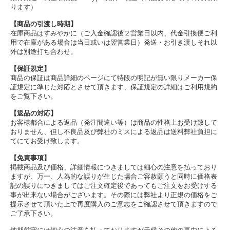
ります）
【商品の引渡し時期】
在庫商品はすみやかに（ご入金確認後２営業日以内、代金引換便ご利
用で在庫がある場合は当日或いは翌営業日）発送・お引き渡しそれ以
外は別途打ち合わせ。
【保証規定】
商品の保証は商品詳細のページにて特段の明記が無い限りメーカー保
証規定に準じた対応とさせて頂きます、保証規定の詳細はご利用規約
をご覧下さい。
【返品の対応】
お客様都合による返品（発注間違い等）は商品の性格上お受け致して
おりません、但し不良品及び弊社のミスによる返品は送料弊社負担に
てにてお受け致します。
【免責事項】
掲載商品及び価格、詳細情報につきましては細心の注意を払っており
ますが、万一、人為的な誤りが生じた場合ご容赦願うと同時に価格表
記の誤りにつきましてはご注文確定後であってもご注文をお受けする
事が出来ない場合がございます。その際には弊社より正規の価格をご
提示させて頂いた上で再度購入のご意志をご確認させて頂きますので
ご了承下さい。