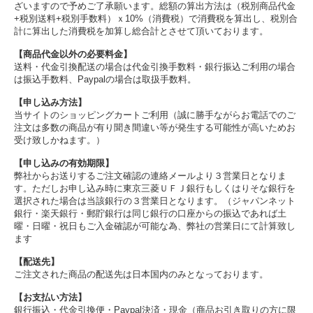
ざいますので予めご了承願います。総額の算出方法は（税別商品代金
+税別送料+税別手数料）ｘ10%（消費税）で消費税を算出し、税別合
計に算出した消費税を加算し総合計とさせて頂いております。
【商品代金以外の必要料金】
送料・代金引換配送の場合は代金引換手数料・銀行振込ご利用の場合
は振込手数料、Paypalの場合は取扱手数料。
【申し込み方法】
当サイトのショッピングカートご利用（誠に勝手ながらお電話でのご
注文は多数の商品が有り聞き間違い等が発生する可能性が高いためお
受け致しかねます。）
【申し込みの有効期限】
弊社からお送りするご注文確認の連絡メールより３営業日となりま
す。ただしお申し込み時に東京三菱ＵＦＪ銀行もしくはりそな銀行を
選択された場合は当該銀行の３営業日となります。（ジャパンネット
銀行・楽天銀行・郵貯銀行は同じ銀行の口座からの振込であれば土
曜・日曜・祝日もご入金確認が可能な為、弊社の営業日にて計算致し
ます
【配送先】
ご注文された商品の配送先は日本国内のみとなっております。
【お支払い方法】
銀行振込・代金引換便・Paypal決済・現金（商品お引き取りの方に限