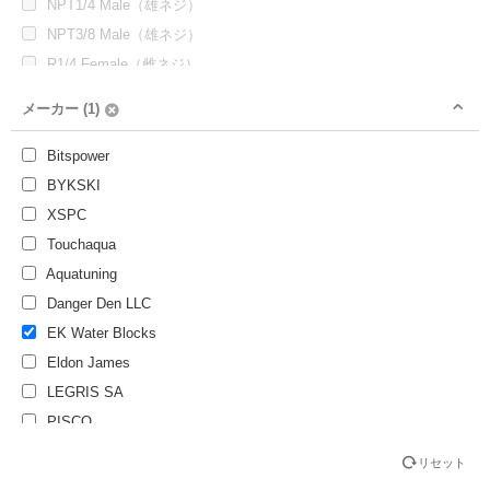
NPT1/4 Male（雄ネジ）
NPT3/8 Male（雄ネジ）
R1/4 Female（雌ネジ）
R1/4 Male（雄ネジ）
メーカー (1)
R3/8 Male（雄ネジ）
UNC #9/16
Bitspower
なし
BYKSKI
XSPC
Touchaqua
Aquatuning
Danger Den LLC
EK Water Blocks
Eldon James
LEGRIS SA
PISCO
リセット