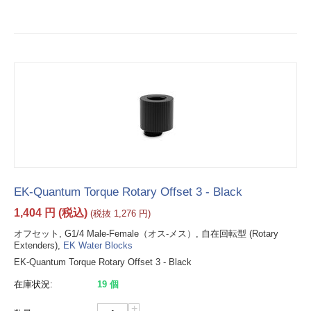
EK-Quantum Torque Rotary Offset 3 - Black
1,404
円
(税込)
(税抜
1,276
円
)
オフセット, G1/4 Male-Female（オス-メス）, 自在回転型 (Rotary
Extenders),
EK Water Blocks
EK-Quantum Torque Rotary Offset 3 - Black
在庫状況:
19 個
+