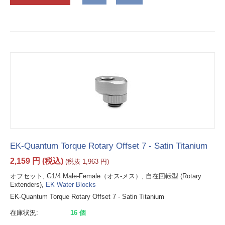
EK-Quantum Torque Rotary Offset 7 - Satin Titanium
2,159
円
(税込)
(税抜
1,963
円
)
オフセット, G1/4 Male-Female（オス-メス）, 自在回転型 (Rotary
Extenders),
EK Water Blocks
EK-Quantum Torque Rotary Offset 7 - Satin Titanium
在庫状況:
16 個