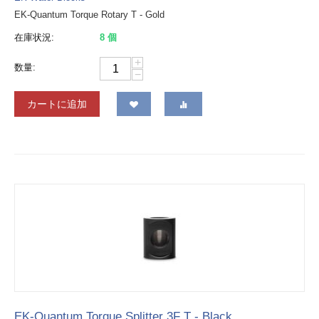
EK-Quantum Torque Rotary T - Gold
在庫状況:
8 個
+
数量:
−
カートに追加
EK-Quantum Torque Splitter 3F T - Black