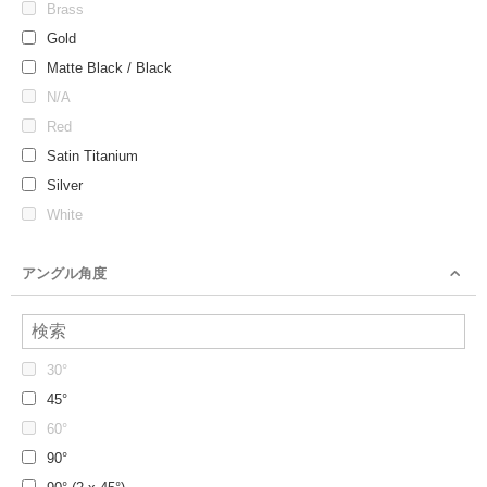
Brass
Gold
Matte Black / Black
N/A
Red
Satin Titanium
Silver
White
アングル角度
30°
45°
60°
90°