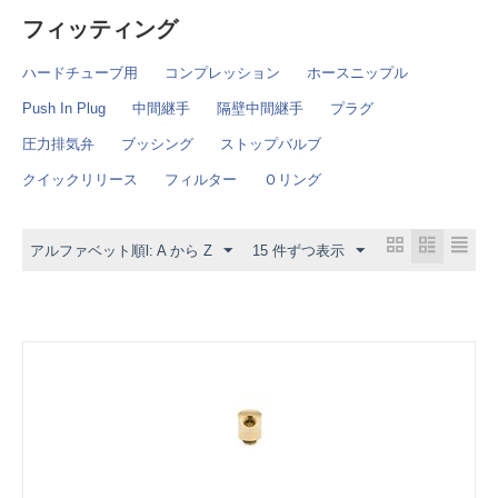
フィッティング
ハードチューブ用
コンプレッション
ホースニップル
Push In Plug
中間継手
隔壁中間継手
プラグ
圧力排気弁
ブッシング
ストップバルブ
クイックリリース
フィルター
Ｏリング
アルファベット順l: A から Z
15 件ずつ表示