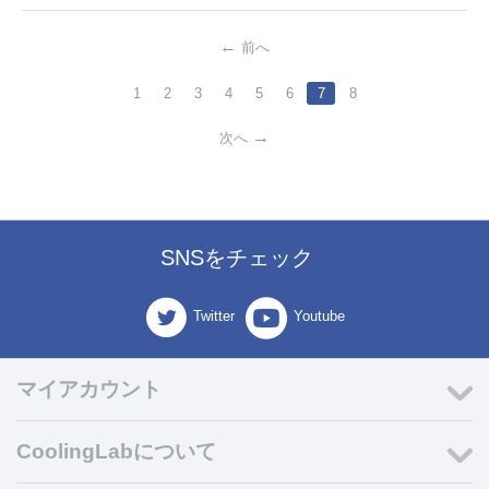
前へ
1
2
3
4
5
6
7
8
次へ
SNSをチェック
Twitter
Youtube
マイアカウント
CoolingLabについて