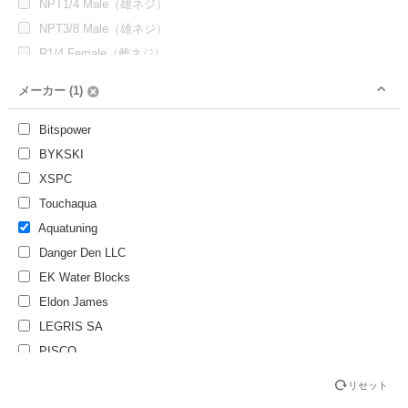
NPT1/4 Male（雄ネジ）
NPT3/8 Male（雄ネジ）
R1/4 Female（雌ネジ）
R1/4 Male（雄ネジ）
メーカー (1)
R3/8 Male（雄ネジ）
UNC #9/16
Bitspower
なし
BYKSKI
XSPC
Touchaqua
Aquatuning
Danger Den LLC
EK Water Blocks
Eldon James
LEGRIS SA
PISCO
リセット