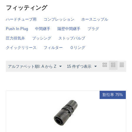
フィッティング
ハードチューブ用
コンプレッション
ホースニップル
Push In Plug
中間継手
隔壁中間継手
プラグ
圧力排気弁
ブッシング
ストップバルブ
クイックリリース
フィルター
Ｏリング
アルファベット順l: A から Z
15 件ずつ表示
割引率 75%