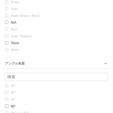
Brass
Gold
Matte Black / Black
N/A
Red
Satin Titanium
Silver
White
アングル角度
30°
45°
60°
90°