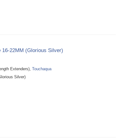
 16-22MM (Glorious Silver)
th Extenders),
Touchaqua
orious Silver)