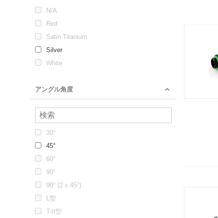
N/A
Red
Satin Titanium
Silver
White
アングル角度
30°
45°
60°
90°
90° (2 x 45°)
L型
T-II型