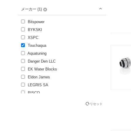
R1/4 Male（雄ネジ）
メーカー (1)
R3/8 Male（雄ネジ）
UNC #9/16
Bitspower
なし
BYKSKI
XSPC
Touchaqua
Aquatuning
Danger Den LLC
EK Water Blocks
Eldon James
LEGRIS SA
PISCO
リセット