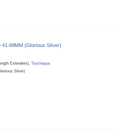
 41-69MM (Glorious Silver)
th Extenders),
Touchaqua
orious Silver)