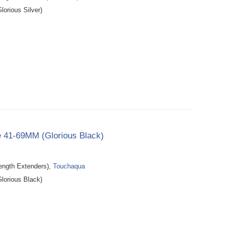
orious Silver)
e 41-69MM (Glorious Black)
th Extenders),
Touchaqua
lorious Black)