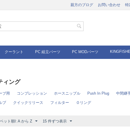
親方のブログ
お問い合わせ
特
KINGFISH
クーラント
PC 組立パーツ
PC MODパーツ
ティング
ーブ用
コンプレッション
ホースニップル
Push In Plug
中間継
ルブ
クイックリリース
フィルター
Ｏリング
ット順l: A から Z
15 件ずつ表示