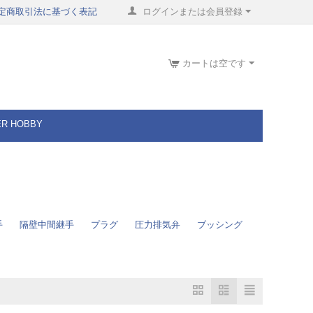
定商取引法に基づく表記
ログインまたは会員登録
カートは空です
ER HOBBY
手
隔壁中間継手
プラグ
圧力排気弁
ブッシング