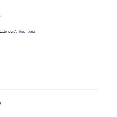
)
xtenders),
Touchaqua
)