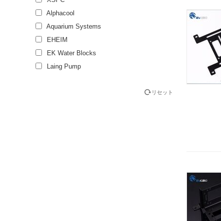
Alphacool
Aquarium Systems
EHEIM
EK Water Blocks
Laing Pump
リセット