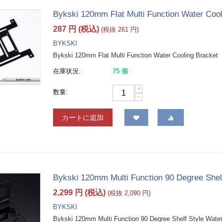
Bykski 120mm Flat Multi Function Water Cool
287
円
(税込)
(税抜
261
円
)
BYKSKI
Bykski 120mm Flat Multi Function Water Cooling Bracket
在庫状況:
75 個
+
数量:
−
カートに追加
Bykski 120mm Multi Function 90 Degree Shelf
2,299
円
(税込)
(税抜
2,090
円
)
BYKSKI
Bykski 120mm Multi Function 90 Degree Shelf Style Water