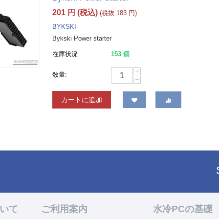
201
円
(税込)
(税抜
183
円
)
BYKSKI
Bykski Power starter
在庫状況:
153 個
+
数量:
−
カートに追加
ついて
ご利用案内
水冷PCの基礎