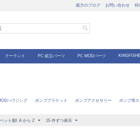
親方のブログ
お問い合わせ
特
KINGFISH
クーラント
PC 組立パーツ
PC MODパーツ
MODハウジング
ポンプブラケット
ポンプアクセサリー
ポンプ用ス
ット順l: A から Z
15 件ずつ表示