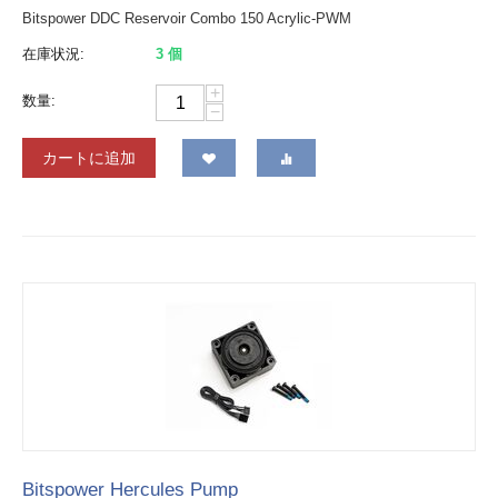
Bitspower DDC Reservoir Combo 150 Acrylic-PWM
在庫状況:
3 個
+
数量:
−
カートに追加
Bitspower Hercules Pump