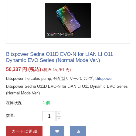
Bitspower Sedna O11D EVO-N for LIAN LI O11
Dynamic EVO Series (Normal Mode Ver.)
50,337
円
(税込)
(税抜
45,761
円
)
Bitspower Hercules pump, 分配型リザーバポンプ,
Bitspower
Bitspower Sedna O11D EVO-N for LIAN LI O11 Dynamic EVO Series
(Normal Mode Ver.)
在庫状況:
4 個
+
数量:
−
カートに追加