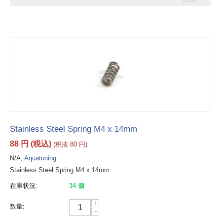
Stainless Steel Spring M4 x 14mm
88
円
(税込)
(税抜
80
円
)
N/A,
Aquatuning
Stainless Steel Spring M4 x 14mm
在庫状況:
34 個
+
数量:
−