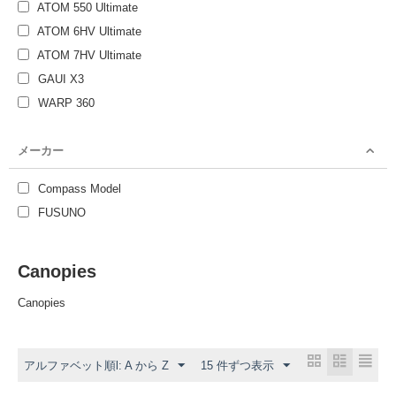
ATOM 550 Ultimate
ATOM 6HV Ultimate
ATOM 7HV Ultimate
GAUI X3
WARP 360
メーカー
Compass Model
FUSUNO
Canopies
Canopies
アルファベット順l: A から Z
15 件ずつ表示