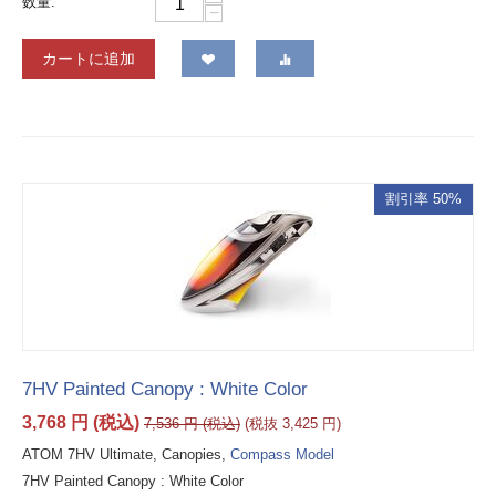
数量:
−
カートに追加
割引率 50%
7HV Painted Canopy : White Color
3,768
円
(税込)
7,536
円
(税込)
(税抜
3,425
円
)
ATOM 7HV Ultimate, Canopies,
Compass Model
7HV Painted Canopy : White Color