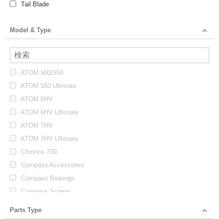
Tail Blade
Model & Type
ATOM 500/550
ATOM 550 Ultimate
ATOM 6HV
ATOM 6HV Ultimate
ATOM 7HV
ATOM 7HV Ultimate
Chronos 700
Compass Accessories
Compass Bearings
Compass Screws
Tarot 450 DFC Parts
Parts Type
Tarot 450 to 480 Conversion Parts