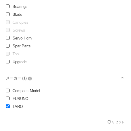
Bearings
Tarot 450Pro Parts
Blade
Tarot 500/600/700
Canopies
Tarot Bearings
Screws
WARP 360
Servo Horn
Spar Parts
Tool
Upgrade
メーカー (1)
Compass Model
FUSUNO
TAROT
リセット