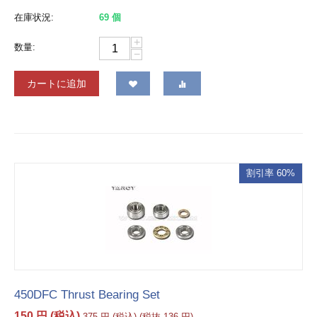
在庫状況:
69 個
+
数量:
−
カートに追加
割引率 60%
450DFC Thrust Bearing Set
150
円
(税込)
375
円
(税込)
(税抜
136
円
)