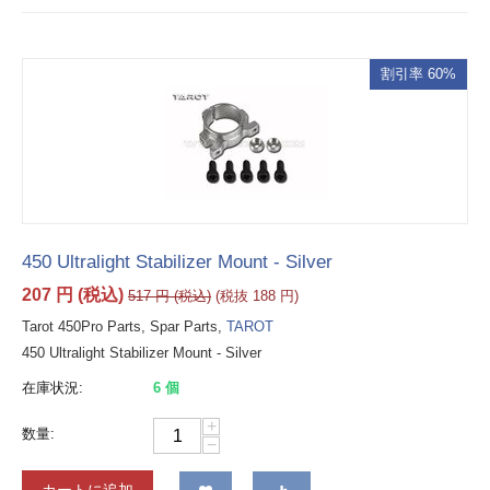
割引率 60%
450 Ultralight Stabilizer Mount - Silver
207
円
(税込)
517
円
(税込)
(税抜
188
円
)
Tarot 450Pro Parts, Spar Parts,
TAROT
450 Ultralight Stabilizer Mount - Silver
在庫状況:
6 個
+
数量:
−