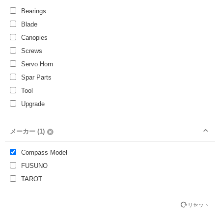
Bearings
Tarot 450Pro Parts
Blade
Tarot 500/600/700
Canopies
Tarot Bearings
Screws
WARP 360
Servo Horn
Spar Parts
Tool
Upgrade
メーカー (1)
Compass Model
FUSUNO
TAROT
リセット