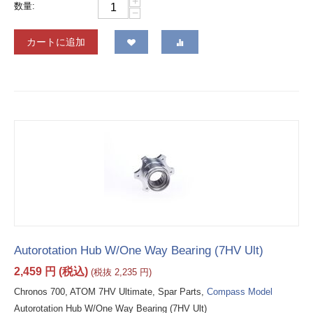
+
数量:
−
カートに追加
Autorotation Hub W/One Way Bearing (7HV Ult)
2,459
円
(税込)
(税抜
2,235
円
)
Chronos 700, ATOM 7HV Ultimate, Spar Parts,
Compass Model
Autorotation Hub W/One Way Bearing (7HV Ult)