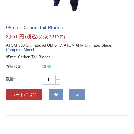
95mm Carbon Tail Blades
2,551
円
(税込)
(税抜
2,319
円
)
ATOM 550 Ultimate, ATOM 6HV, ATOM 6HV Ultimate, Blade,
Compass Model
95mm Carbon Tail Blades
在庫状況:
19 個
+
数量:
−
カートに追加