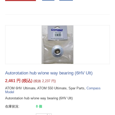
Autorotation hub w/one way bearing (6HV Ult)
2,461
円
(税込)
(税抜
2,237
円
)
ATOM 6HV Ultimate, ATOM 550 Ultimate, Spar Parts,
Compass
Model
Autorotation hub w/one way bearing (6HV Ult)
在庫状況:
8 個