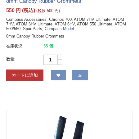
8mm Canopy Rubber Grommets
550
円
(税込)
(税抜
500
円
)
Compass Accessories, Chronos 700, ATOM 7HV Ultimate, ATOM
7HV, ATOM 6HV Ultimate, ATOM 6HV, ATOM 550 Ultimate, ATOM
500/550, Spar Parts,
Compass Model
8mm Canopy Rubber Grommets
在庫状況:
35 個
+
数量:
−
カートに追加