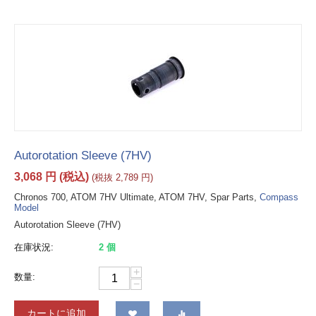
Autorotation Sleeve (7HV)
3,068
円
(税込)
(税抜
2,789
円
)
Chronos 700, ATOM 7HV Ultimate, ATOM 7HV, Spar Parts,
Compass
Model
Autorotation Sleeve (7HV)
在庫状況:
2 個
+
数量:
−
カートに追加