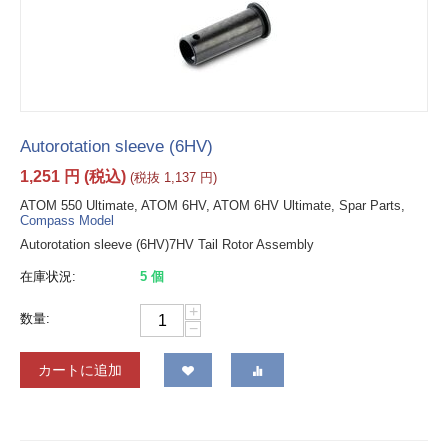
Autorotation sleeve (6HV)
1,251
円
(税込)
(税抜
1,137
円
)
ATOM 550 Ultimate, ATOM 6HV, ATOM 6HV Ultimate, Spar Parts,
Compass Model
Autorotation sleeve (6HV)7HV Tail Rotor Assembly
在庫状況:
5 個
+
数量:
−
カートに追加