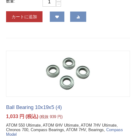
数量:
−
カートに追加
Ball Bearing 10x19x5 (4)
1,033
円
(税込)
(税抜
939
円
)
ATOM 550 Ultimate, ATOM 6HV Ultimate, ATOM 7HV Ultimate,
Chronos 700, Compass Bearings, ATOM 7HV, Bearings,
Compass
Model