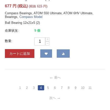
677
円
(税込)
(税抜
615
円
)
Compass Bearings, ATOM 550 Ultimate, ATOM 6HV Ultimate,
Bearings,
Compass Model
Ball Bearing 12x21x5 (2)
在庫状況:
9 個
+
数量:
−
カートに追加
前へ
1
2
3
4
5
6
7
8
9
10
11
次へ