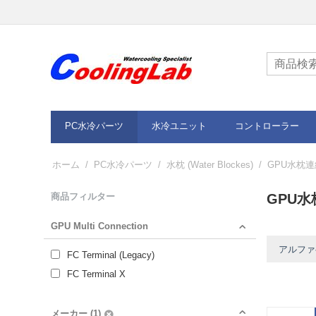
PC水冷パーツ
水冷ユニット
コントローラー
ホーム
/
PC水冷パーツ
/
水枕 (Water Blockes)
/
GPU水枕
商品フィルター
GPU
GPU Multi Connection
アルファベ
FC Terminal (Legacy)
FC Terminal X
メーカー (1)