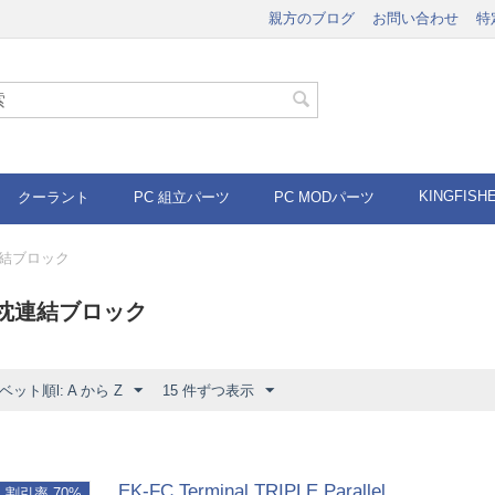
親方のブログ
お問い合わせ
特
KINGFISH
クーラント
PC 組立パーツ
PC MODパーツ
連結ブロック
水枕連結ブロック
ット順l: A から Z
15 件ずつ表示
EK-FC Terminal TRIPLE Parallel
割引率 70%