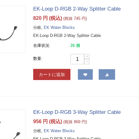
EK-Loop D-RGB 2-Way Splitter Cable
820
円
(税込)
(税抜
745
円
)
分岐,
EK Water Blocks
EK-Loop D-RGB 2-Way Splitter Cable
在庫状況:
26 個
+
数量:
−
カートに追加
EK-Loop D-RGB 3-Way Splitter Cable
956
円
(税込)
(税抜
869
円
)
分岐,
EK Water Blocks
EK-Loop D-RGB 3-Way Splitter Cable