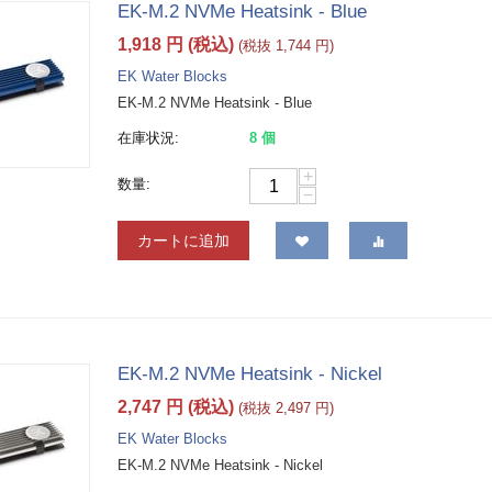
EK-M.2 NVMe Heatsink - Blue
1,918
円
(税込)
(税抜
1,744
円
)
EK Water Blocks
EK-M.2 NVMe Heatsink - Blue
在庫状況:
8 個
+
数量:
−
カートに追加
EK-M.2 NVMe Heatsink - Nickel
2,747
円
(税込)
(税抜
2,497
円
)
EK Water Blocks
EK-M.2 NVMe Heatsink - Nickel