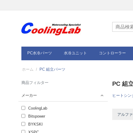
PC水冷パーツ
水冷ユニット
コントローラー
ホーム
/
PC 組立パーツ
商品フィルター
PC 組
メーカー
ヒートシン
CoolingLab
アルファベ
Bitspower
BYKSKI
XSPC