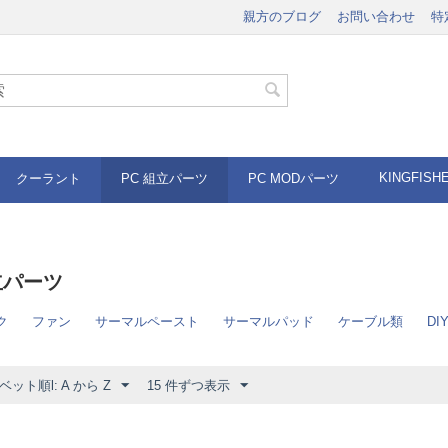
親方のブログ
お問い合わせ
特
KINGFISH
クーラント
PC 組立パーツ
PC MODパーツ
立パーツ
ク
ファン
サーマルペースト
サーマルパッド
ケーブル類
DI
ット順l: A から Z
15 件ずつ表示