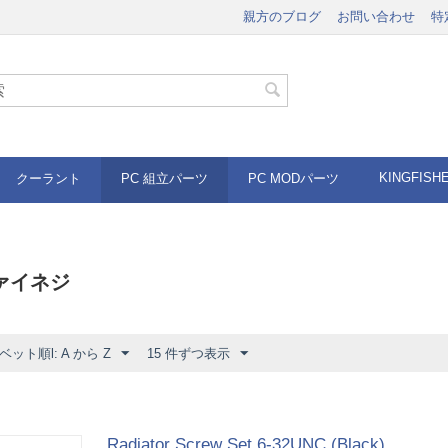
親方のブログ
お問い合わせ
特
KINGFISH
クーラント
PC 組立パーツ
PC MODパーツ
ァイネジ
ット順l: A から Z
15 件ずつ表示
Radiator Screw Set 6-32UNC (Black)