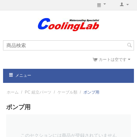
カートは空です
メニュー
ホーム
/
PC 組立パーツ
/
ケーブル類
/
ポンプ用
ポンプ用
このセクションには商品が登録されていません