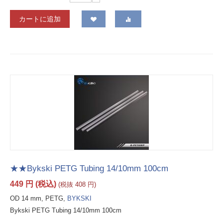
カートに追加
★★Bykski PETG Tubing 14/10mm 100cm
449
円
(税込)
(税抜
408
円
)
OD 14 mm, PETG,
BYKSKI
Bykski PETG Tubing 14/10mm 100cm