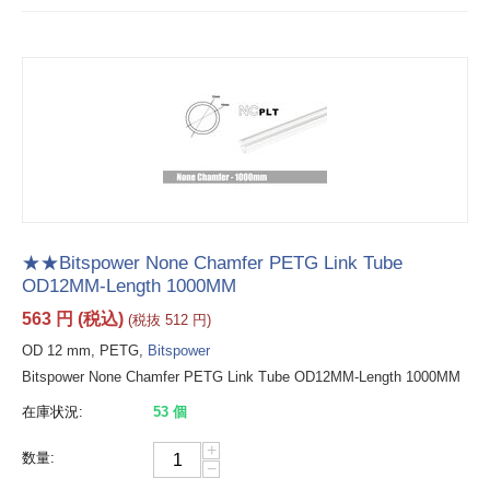
★★Bitspower None Chamfer PETG Link Tube
OD12MM-Length 1000MM
563
円
(税込)
(税抜
512
円
)
OD 12 mm, PETG,
Bitspower
Bitspower None Chamfer PETG Link Tube OD12MM-Length 1000MM
在庫状況:
53 個
+
数量:
−