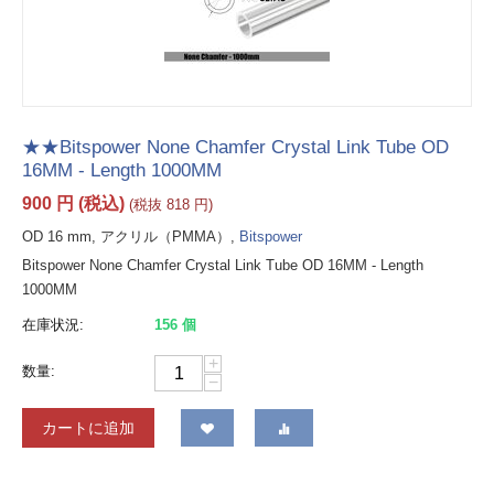
★★Bitspower None Chamfer Crystal Link Tube OD
16MM - Length 1000MM
900
円
(税込)
(税抜
818
円
)
OD 16 mm, アクリル（PMMA）,
Bitspower
Bitspower None Chamfer Crystal Link Tube OD 16MM - Length
1000MM
在庫状況:
156 個
+
数量:
−
カートに追加