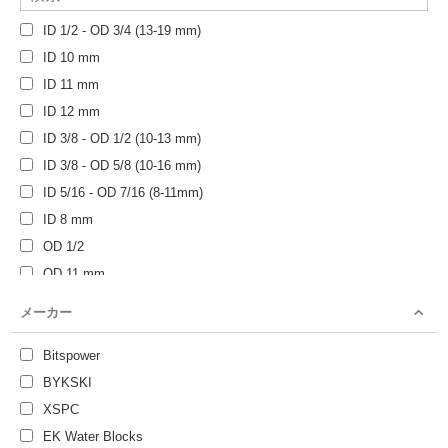
ID 1/2 - OD 3/4 (13-19 mm)
ID 10 mm
ID 11 mm
ID 12 mm
ID 3/8 - OD 1/2 (10-13 mm)
ID 3/8 - OD 5/8 (10-16 mm)
ID 5/16 - OD 7/16 (8-11mm)
ID 8 mm
OD 1/2
OD 11 mm
OD 11.5 - 14.0 mm（OD 1/2）
メーカー
OD 12 mm
OD 12.0 - 22.0 mm
Bitspower
OD 13.0 - 15.0 mm
BYKSKI
OD 14 mm
XSPC
OD 14.5 - 17.0 mm（OD 5/8）
EK Water Blocks