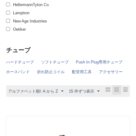
OD 16 mm
HellermannTyton Co.
OD 16.6 - 19.8 mm（OD 11/16）
Lamptron
OD 17.8 - 21.0 mm（OD 3/4）
New Age Industries
OD 3/4
Oetiker
OD 5/8
OD 9.00 - 10.0 mm
チューブ
OD 9.8 - 12.3 mm（OD 7/16）
サイズ指定無し
ハードチューブ
ソフトチューブ
Push In Plug専用チューブ
ホースバンド
折れ防止コイル
配管用工具
アクセサリー
アルファベット順l: A から Z
15 件ずつ表示