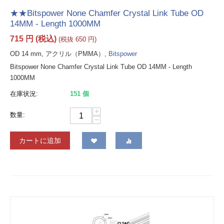
★★Bitspower None Chamfer Crystal Link Tube OD
14MM - Length 1000MM
715
円
(税込)
(税抜
650
円
)
OD 14 mm, アクリル（PMMA）,
Bitspower
Bitspower None Chamfer Crystal Link Tube OD 14MM - Length
1000MM
在庫状況:
151 個
+
数量:
−
カートに追加