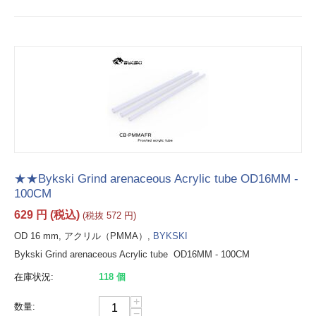
★★Bykski Grind arenaceous Acrylic tube OD16MM -
100CM
629
円
(税込)
(税抜
572
円
)
OD 16 mm, アクリル（PMMA）,
BYKSKI
Bykski Grind arenaceous Acrylic tube OD16MM - 100CM
在庫状況:
118 個
+
数量:
−