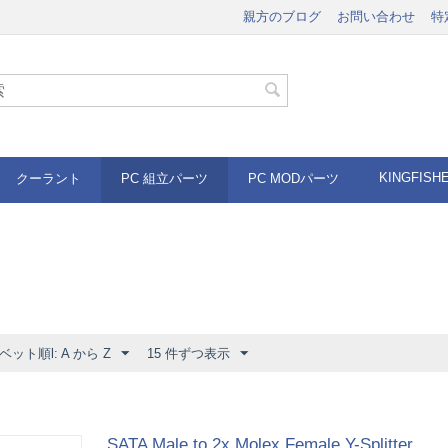
親方のブログ
お問い合わせ
特
KINGFISH
クーラント
PC 組立パーツ
PC MODパーツ
ット順l: A から Z
15 件ずつ表示
SATA Male to 2x Molex Female Y-Splitter