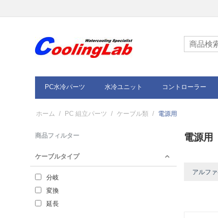
PC水冷パーツ
水冷ユニット
コントローラー
ホーム
/
PC 組立パーツ
/
ケーブル類
/
電源用
商品フィルター
電源用
ケーブルタイプ
アルファベ
分岐
変換
延長