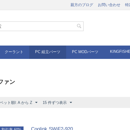
親方のブログ
お問い合わせ
特
KINGFISH
クーラント
PC 組立パーツ
PC MODパーツ
リファン
ット順l: A から Z
15 件ずつ表示
Coolink SWiF2-920
割引率 60%