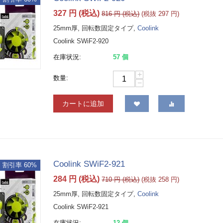
327
円
(税込)
816
円
(税込)
(税抜
297
円
)
25mm厚, 回転数固定タイプ,
Coolink
Coolink SWiF2-920
在庫状況:
57 個
+
数量:
−
カートに追加
Coolink SWiF2-921
割引率 60%
284
円
(税込)
710
円
(税込)
(税抜
258
円
)
25mm厚, 回転数固定タイプ,
Coolink
Coolink SWiF2-921
在庫状況:
12 個