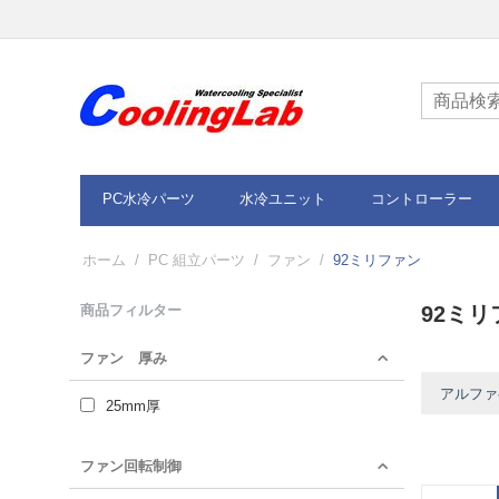
PC水冷パーツ
水冷ユニット
コントローラー
ホーム
/
PC 組立パーツ
/
ファン
/
92ミリファン
商品フィルター
92ミ
ファン 厚み
アルファベ
25mm厚
ファン回転制御