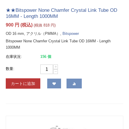
★★Bitspower None Chamfer Crystal Link Tube OD
16MM - Length 1000MM
900
円
(税込)
(税抜
818
円
)
OD 16 mm, アクリル（PMMA）,
Bitspower
Bitspower None Chamfer Crystal Link Tube OD 16MM - Length
1000MM
在庫状況:
156 個
+
数量:
−
カートに追加