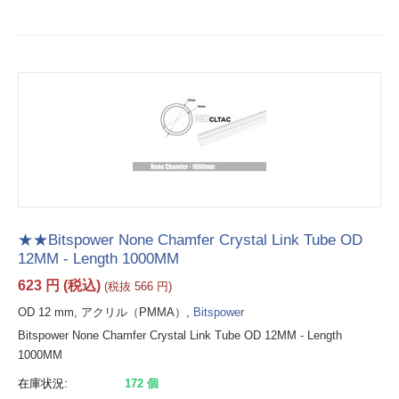
★★Bitspower None Chamfer Crystal Link Tube OD
12MM - Length 1000MM
623
円
(税込)
(税抜
566
円
)
OD 12 mm, アクリル（PMMA）,
Bitspower
Bitspower None Chamfer Crystal Link Tube OD 12MM - Length
1000MM
在庫状況:
172 個