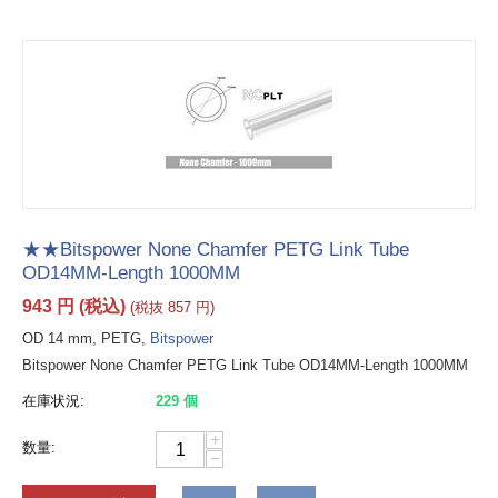
★★Bitspower None Chamfer PETG Link Tube
OD14MM-Length 1000MM
943
円
(税込)
(税抜
857
円
)
OD 14 mm, PETG,
Bitspower
Bitspower None Chamfer PETG Link Tube OD14MM-Length 1000MM
在庫状況:
229 個
+
数量:
−