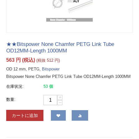
★★Bitspower None Chamfer PETG Link Tube
OD12MM-Length 1000MM
563
円
(税込)
(税抜
512
円
)
OD 12 mm, PETG,
Bitspower
Bitspower None Chamfer PETG Link Tube OD12MM-Length 1000MM
在庫状況:
53 個
+
数量:
−
カートに追加