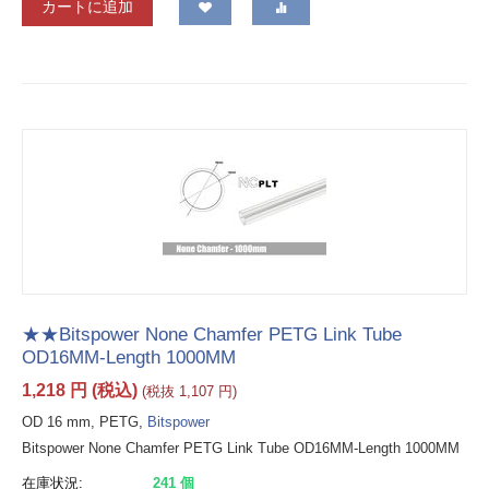
カートに追加
★★Bitspower None Chamfer PETG Link Tube
OD16MM-Length 1000MM
1,218
円
(税込)
(税抜
1,107
円
)
OD 16 mm, PETG,
Bitspower
Bitspower None Chamfer PETG Link Tube OD16MM-Length 1000MM
在庫状況:
241 個