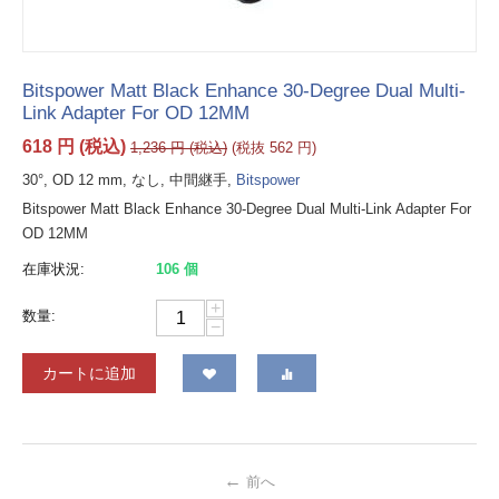
Bitspower Matt Black Enhance 30-Degree Dual Multi-
Link Adapter For OD 12MM
618
円
(税込)
1,236
円
(税込)
(税抜
562
円
)
30°, OD 12 mm, なし, 中間継手,
Bitspower
Bitspower Matt Black Enhance 30-Degree Dual Multi-Link Adapter For
OD 12MM
在庫状況:
106 個
+
数量:
−
カートに追加
前へ