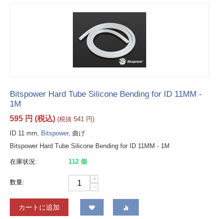
Bitspower Hard Tube Silicone Bending for ID 11MM -
1M
595
円
(税込)
(税抜
541
円
)
ID 11 mm,
Bitspower
, 曲げ
Bitspower Hard Tube Silicone Bending for ID 11MM - 1M
在庫状況:
112 個
+
数量:
−
カートに追加