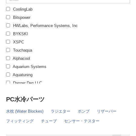
CoolingLab
Bitspower
HWLabs, Performance Systems, Inc
BYKSKI
XSPC
Touchaqua
Alphacool
Aquarium Systems
Aquatuning
Danger Den LLC
EHEIM
PC水冷パーツ
EK Water Blocks
Eldon James
水枕 (Water Blockes)
ラジエター
ポンプ
リザーバー
HellermannTyton Co.
フィッティング
チューブ
センサー・テスター
Laing Pump
Lamptron