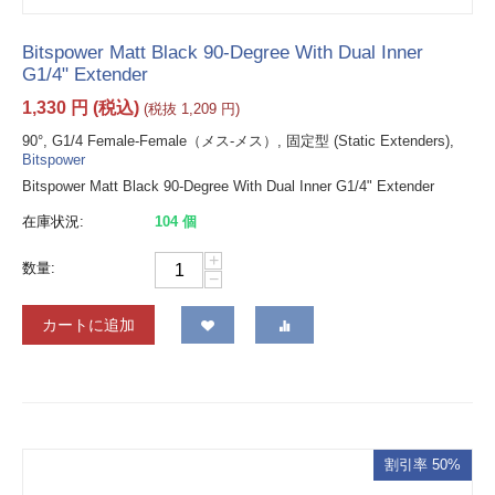
Bitspower Matt Black 90-Degree With Dual Inner
G1/4" Extender
1,330
円
(税込)
(税抜
1,209
円
)
90°, G1/4 Female-Female（メス-メス）, 固定型 (Static Extenders),
Bitspower
Bitspower Matt Black 90-Degree With Dual Inner G1/4" Extender
在庫状況:
104 個
+
数量:
−
カートに追加
割引率 50%