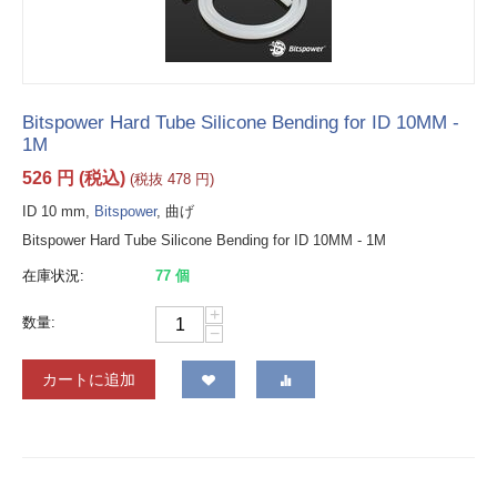
Bitspower Hard Tube Silicone Bending for ID 10MM -
1M
526
円
(税込)
(税抜
478
円
)
ID 10 mm,
Bitspower
, 曲げ
Bitspower Hard Tube Silicone Bending for ID 10MM - 1M
在庫状況:
77 個
+
数量:
−
カートに追加