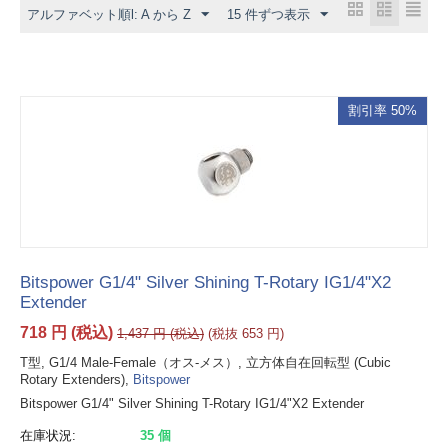
アルファベット順l: A から Z
LEGRIS SA
15 件ずつ表示
New Age Industries
Oetiker
PISCO
割引率 50%
WATERCOOL
Bitspower G1/4" Silver Shining T-Rotary IG1/4"X2
Extender
718
円
(税込)
1,437
円
(税込)
(税抜
653
円
)
T型, G1/4 Male-Female（オス-メス）, 立方体自在回転型 (Cubic
Rotary Extenders),
Bitspower
Bitspower G1/4" Silver Shining T-Rotary IG1/4"X2 Extender
在庫状況:
35 個