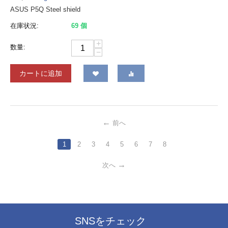
ASUS P5Q Steel shield
在庫状況:
69 個
+
数量:
−
カートに追加
前へ
1
2
3
4
5
6
7
8
次へ
SNSをチェック