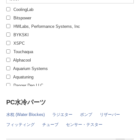
CoolingLab
Bitspower
HWLabs, Performance Systems, Inc
BYKSKI
XSPC
Touchaqua
Alphacool
Aquarium Systems
Aquatuning
Danger Den LLC
EHEIM
PC水冷パーツ
EK Water Blocks
Eldon James
水枕 (Water Blockes)
ラジエター
ポンプ
リザーバー
HellermannTyton Co.
フィッティング
チューブ
センサー・テスター
Laing Pump
Lamptron