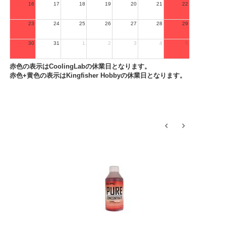
16
17
18
19
20
21
22
23
24
25
26
27
28
29
30
31
1
2
3
4
5
赤色の表示はCoolingLabの休業日となります。
赤色+黄色の表示はKingfisher Hobbyの休業日となります。