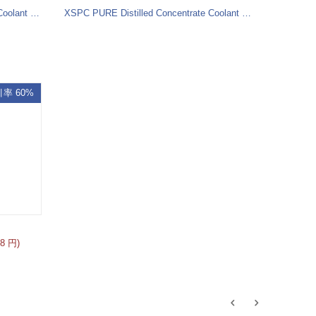
XSPC PURE Distilled Concentrate Coolant 150ml - UV Yellow
XSPC PURE Distilled Concentrate Coolant 150ml - UV Red
率 60%
8
円
)