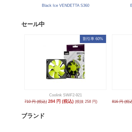
Black Ice VENDETTA S360
セール中
割引率 60%
Coolink SWiF2-921
284
円
(税込)
710
円
(税込)
(税抜
258
円
)
816
円
(税込
ブランド